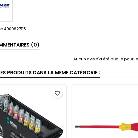
ce
4000827115
MENTAIRES (0)
Aucun avis n'a été publié pour 
RES PRODUITS DANS LA MÊME CATÉGORIE :
favorite_border