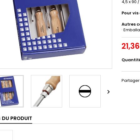
4,5 x 90 /
Pour vis
Autres c
· Emball
21,3
Quantit
Partager

S DU PRODUIT