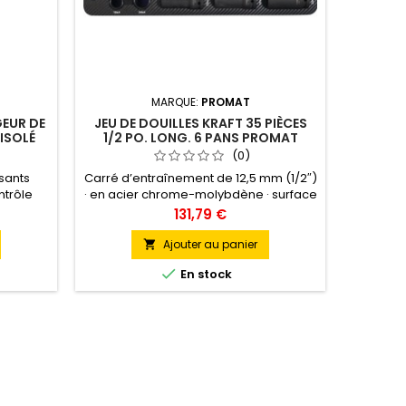
MARQUE:
PROMAT
EUR DE
JEU DE DOUILLES KRAFT 35 PIÈCES
JEU
ISOLÉ
1/2 PO. LONG. 6 PANS PROMAT
HEXAG
PLAST
(0)
sants
Carré d’entraînement de 12,5 mm (1/2″)
Long · 
ntrôle
· en acier chrome-molybdène · surface
coudée 
 en acier
noire brunie · pour hautes exigences
2936
Prix
131,79 €
 · Lame
sur visseuse à percussion électrique ou
technique
res
à air compriméAutres caractéristiques
- 10mm 
Ajouter au panier

s: ·
techniques: · Emballage: mallette en

En stock
DE
tôle d'acier · Matériau: acier au
chrome-molybdène