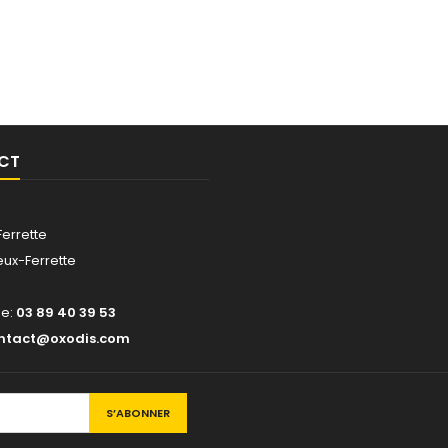
CT
Ferrette
eux-Ferrette
ne:
03 89 40 39 53
ntact@oxodis.com