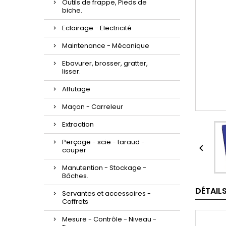
Outils de frappe, Pieds de
biche.
Eclairage - Electricité
Maintenance - Mécanique
Ebavurer, brosser, gratter,
lisser.
Affutage
Maçon - Carreleur
Extraction
Perçage - scie - taraud -

couper
Manutention - Stockage -
Bâches.
DÉTAIL
Servantes et accessoires -
Coffrets
Mesure - Contrôle - Niveau -