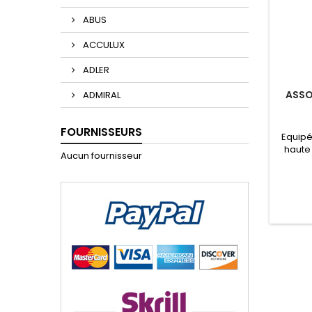
ABUS
ACCULUX
ADLER
ASSO
ADMIRAL
FOURNISSEURS
Equipé
haute
Aucun fournisseur
serrag
(tec
utili
(visseu
Tak
Conte
Rapid
embout