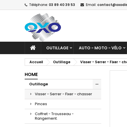
Téléphone:
03 89 40 39 53
Email:
contact@oxodi
A
C
C
add_circle_outline
Vo
No
d'e
OUTILLAGE
AUTO - MOTO - VÉLO
Accueil
Outillage
Visser - Serrer - Fixer - c
HOME
Outillage
Visser - Serrer - Fixer - chasser
Pinces
Coffret - Trousseau -
Rangement.