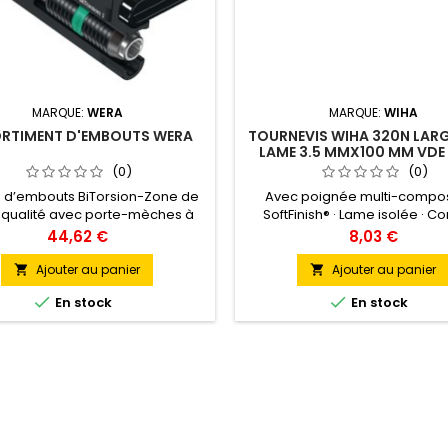
MARQUE:
WERA
MARQUE:
WIHA
RTIMENT D'EMBOUTS WERA
TOURNEVIS WIHA 320N LARG
LAME 3.5 MMX100 MM VDE 
WIHA
(0)
(0)
 d’embouts BiTorsion-Zone de
Avec poignée multi-compo
 qualité avec porte-mèches à
SoftFinish® · Lame isolée · Co
e rapide et aimant permanent
unitaire selon CEI 60900 · Lame
Prix
Prix
44,62 €
8,03 €
hnologie Rapidaptor) · pour
chrome-vanadium-molybdène
sation manuelle ou mécanique
bruniePour vis à fenteAut
Ajouter au panier
Ajouter au panier


ses sans fil conventionnelles) ·
caractéristiques technique


En stock
En stock
e it easy Tool Finder System
Désignation: Isolation V
nu 10 pièces : 1 porte-embout
aptor BiTorsion (75 mm) pour
s C 6,3 + E 6,3 (pour embouts
longs...