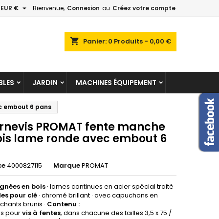

EUR €
Bienvenue,
Connexion
ou
Créez votre compte
×
×
×
shopping_cart
Panier:
0
Produits - 0,00 €
LES
JARDIN
MACHINES ÉQUIPEMENT
n
c embout 6 pans
s
urnevis PROMAT fente manche
ois lame ronde avec embout 6
ce
4000827115
Marque
PROMAT
gnées en bois
· lames continues en acier spécial traité
es pour clé
· chromé brillant · avec capuchons en
nchants
brunis ·
Contenu :
is pour
vis à fentes
, dans chacune des tailles 3,5 x 75 /