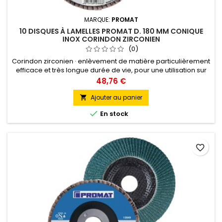
MARQUE:
PROMAT
10 DISQUES À LAMELLES PROMAT D. 180 MM CONIQUE
INOX CORINDON ZIRCONIEN
(0)
Corindon zirconien · enlèvement de matière particulièrement
efficace et très longue durée de vie, pour une utilisation sur
les aciers alliés, non alliés et traités, les métaux non ferreux
Prix
48,76 €
très solides, l'acier inoxydable · sur plateau en fibres de verre
· adapté en particulier au meulage grossier et intermédiaire ·
Ajouter au panier

pour l'usinage des cordons de soudure,...

En stock
favorite_border