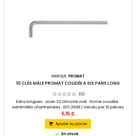
MARQUE:
PROMAT
10 CLÉS MÂLE PROMAT COUDÉE À SIX PANS LONG
(0)
Extra longues · acier S2 chromé mat · forme coudée ·
extrémités chanfreinées · ISO 2936 L Vendu par 10 pièces
pour 1,5 - 2 - 2,5 - 3 - 4 - 5 - 6 Vendu par 1 pièce pour 8 - 10 -
Prix
5,15 €
12- 14 - 17 - 19
Ajouter au panier


En stock