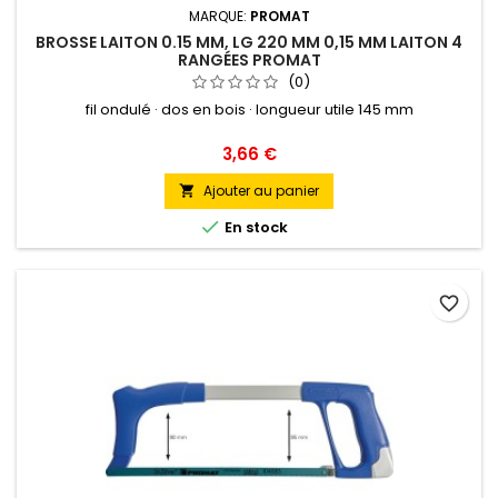
MARQUE:
PROMAT
BROSSE LAITON 0.15 MM, LG 220 MM 0,15 MM LAITON 4
RANGÉES PROMAT
(0)
fil ondulé · dos en bois · longueur utile 145 mm
Prix
3,66 €
Ajouter au panier


En stock
favorite_border