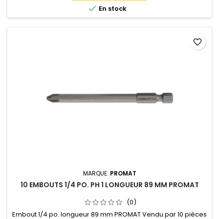

En stock
favorite_border
MARQUE:
PROMAT
10 EMBOUTS 1/4 PO. PH 1 LONGUEUR 89 MM PROMAT
(0)
Embout 1/4 po. longueur 89 mm PROMAT Vendu par 10 pièces