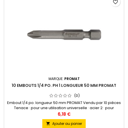
favorite_border
MARQUE:
PROMAT
10 EMBOUTS 1/4 PO. PH 1 LONGUEUR 50 MM PROMAT
(0)
Embout 1/4 po. longueur 50 mm PROMAT Vendu par 10 pièces
Tenace · pour une utilisation universelle · acier 2 · pour
utilisation manuelle ou mécanique (visseuses sans fil
Prix
6,18 €
conventionnelles) Entraînement sur les longueurs de 50 mm :
six pans de 6,3 mm (1/4") DIN 3126-E 6,3
Ajouter au panier
