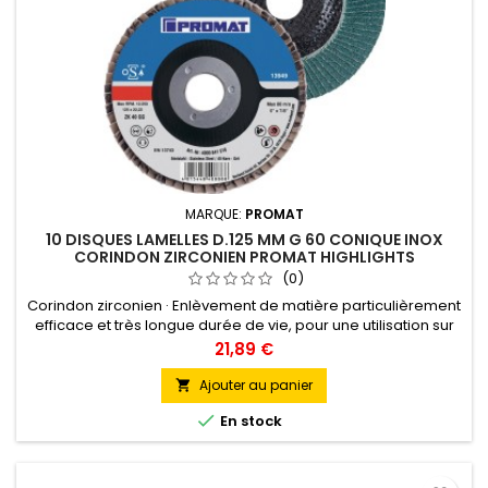
MARQUE:
PROMAT
10 DISQUES LAMELLES D.125 MM G 60 CONIQUE INOX
CORINDON ZIRCONIEN PROMAT HIGHLIGHTS
(0)
Corindon zirconien · Enlèvement de matière particulièrement
efficace et très longue durée de vie, pour une utilisation sur
les aciers alliés, non alliés et traités, les métaux non ferreux
Prix
21,89 €
très solides, l’acier inoxydable · Particulièrement approprié
pour le meulage grossier et intermédiaire · Pour l’usinage
Ajouter au panier

des cordons de soudure, l’ébavurage, le lissage...

En stock