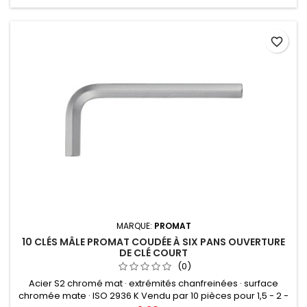
favorite_border
MARQUE:
PROMAT
10 CLÉS MÂLE PROMAT COUDÉE À SIX PANS OUVERTURE
DE CLÉ COURT
(0)
Acier S2 chromé mat · extrémités chanfreinées · surface
chromée mate · ISO 2936 K Vendu par 10 pièces pour 1,5 - 2 -