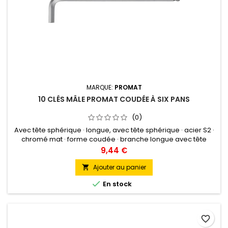
MARQUE:
PROMAT
10 CLÉS MÂLE PROMAT COUDÉE À SIX PANS
(0)
Avec tête sphérique · longue, avec tête sphérique · acier S2 ·
chromé mat · forme coudée · branche longue avec tête
sphérique · permet un vissage jusqu’à un angle de 25°
Prix
9,44 €
· branche courte chanfreinée · Basé sur la norme ISO 2936 L
Vendu par 10 pièces pour 1,5 - 2 - 2,5 - 3 - 4 - 5 - 6 Vendu par
Ajouter au panier

1 pièce pour 7 - 8 - 10 -12

En stock
favorite_border