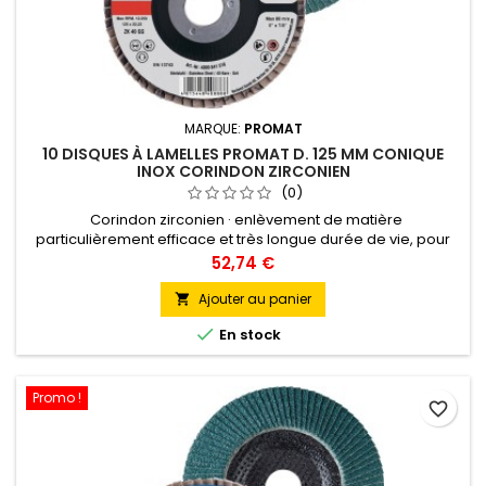
MARQUE:
PROMAT
10 DISQUES À LAMELLES PROMAT D. 125 MM CONIQUE
INOX CORINDON ZIRCONIEN
(0)
Corindon zirconien · enlèvement de matière
particulièrement efficace et très longue durée de vie, pour
une utilisation sur les aciers alliés, non alliés et traités, les
Prix
52,74 €
métaux non ferreux très solides, l'acier inoxydable · sur
plateau en fibres de verre · adapté en particulier au meulage
Ajouter au panier

grossier et intermédiaire · pour l'usinage des cordons de...

En stock
Promo !
favorite_border