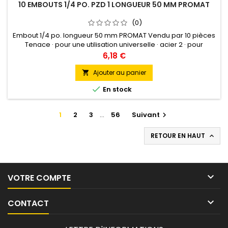
10 EMBOUTS 1/4 PO. PZD 1 LONGUEUR 50 MM PROMAT
(0)
Embout 1/4 po. longueur 50 mm PROMAT Vendu par 10 pièces
Tenace · pour une utilisation universelle · acier 2 · pour
utilisation manuelle ou mécanique (visseuses sans fil
Prix
6,18 €
conventionnelles) Entraînement sur les longueurs de 50 mm :
six pans de 6,3 mm (1/4") DIN 3126-E 6,3
Ajouter au panier


En stock
1
2
3
…
56
Suivant

RETOUR EN HAUT


VOTRE COMPTE

CONTACT