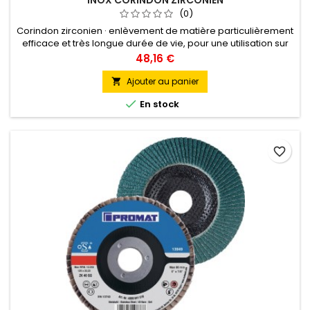
(0)
Corindon zirconien · enlèvement de matière particulièrement
efficace et très longue durée de vie, pour une utilisation sur
les aciers alliés, non alliés et traités, les métaux non ferreux
Prix
48,16 €
très solides, l'acier inoxydable · sur plateau en fibres de verre
· adapté en particulier au meulage grossier et intermédiaire ·
Ajouter au panier

pour l'usinage des cordons de soudure,...

En stock
favorite_border