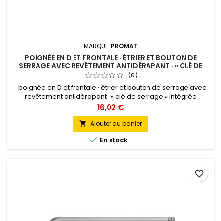
MARQUE:
PROMAT
POIGNÉE EN D ET FRONTALE · ÉTRIER ET BOUTON DE
SERRAGE AVEC REVÊTEMENT ANTIDÉRAPANT · « CLÉ DE
SERRAGE » INTÉGRÉE
(0)
poignée en D et frontale · étrier et bouton de serrage avec
revêtement antidérapant · « clé de serrage » intégrée
Prix
16,02 €
Ajouter au panier


En stock
favorite_border