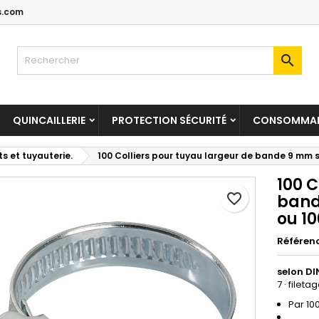
s.com
jouter à ma liste d'envies
réer une liste d'envies
onnexion

Create new list
us devez être connecté pour ajouter des produits à votre liste
m de la liste d'envies
nvies.
QUINCAILLERIE
PROTECTION SÉCURITÉ
CONSOMMAB
Annuler
Connexio
ts et tuyauterie.
100 Colliers pour tuyau largeur de bande 9 mm 
Annuler
Créer une liste d'envie
100 C
favorite_border
band
ou 10
Référen
selon DI
7 · filet
Par 10