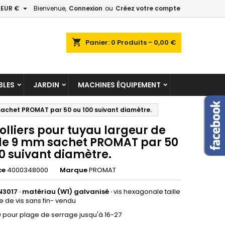

EUR €
Bienvenue,
Connexion
ou
Créez votre compte
×
×
×
shopping_cart
Panier:
0
Produits - 0,00 €
LES
JARDIN
MACHINES ÉQUIPEMENT
n
sachet PROMAT par 50 ou 100 suivant diamètre.
s
olliers pour tuyau largeur de
e 9 mm sachet PROMAT par 50
0 suivant diamètre.
ce
4000348000
Marque
PROMAT
N3017 ·
matériau (W1) galvanisé ·
vis hexagonale taille
age de vis sans fin- vendu
0 pour plage de serrage jusqu'à 16-27