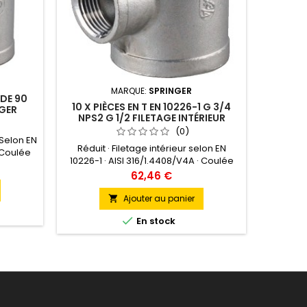
MARQUE:
SPRINGER
 DE 90
RAC
10 X PIÈCES EN T EN 10226-1 G 3/4
NGER
SYSTÈ
NPS2 G 1/2 FILETAGE INTÉRIEUR
KTW LAI
RÉDUIT SPRINGER
(0)
 Selon EN
laiton 
Réduit · Filetage intérieur selon EN
· Coulée
certif
10226-1 · AISI 316/1.4408/V4A · Coulée
ue ·
directiv
de précision à la cire perdue ·
Prix
62,46 €
maxi. 20
type DV
Recommandation de pression maxi. 20
istiques
bar / à +20 °CAutres caractéristiques
Ajouter au panier

techniques: · A: 27,5mm · B: 29,5mm

En stock