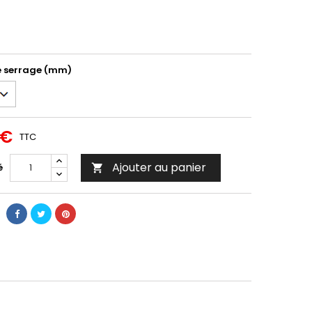
e serrage (mm)
 €
TTC
Ajouter au panier
é
