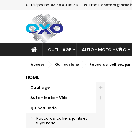
Téléphone:
03 89 40 39 53
Email:
contact@oxodi
A
C
C
add_circle_outline
Vo
No
d'e
OUTILLAGE
AUTO - MOTO - VÉLO
Accueil
Quincaillerie
Raccords, colliers, join
HOME
Outillage
Auto - Moto - Vélo
Quincaillerie
Raccords, colliers, joints et
tuyauterie.