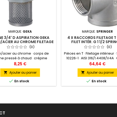
MARQUE:
GEKA
MARQUE:
SPRINGER
E 3/4' D ASPIRATION GEKA
4 X RACCORDS FILETAGE T
/ACIER AU CHROME FILETAGE
FILET INTÉR. G 1 1/2 SPRI
TÉRIEUR 3/4 PO. KARASTO
(0)
(0)
on/acier au chrome · corps de
Pièces en T · Filetage intérieur ·
ne pressé à chaud · crépine
10226-1 · AISI 316/1.4408/V4A 
ation (fixée à demeure au corps
de précision à la cire perd
Prix
Prix
8,25 €
64,64 €
anne) en acier inox tressé à
Recommandation de pression 
lles fines · vanne à ressort
bar / à +20 °CAutres caractér
Ajouter au panier
Ajouter au panier


ionne dans toutes les positions
techniques: · A: 43mm


En stock
En stock
tage) plastique (nylon) avec
t NBR · 65° Shore · ressort de
ure acier inox · température de
ce (eau) 0 ° C à + 90 ° C, (air)
-20...
CT