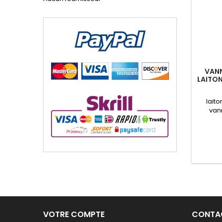
VANN
LAITON
IN
lait
van
d'aspir
de v
mai
(fonct
de mon
join
fermet
servi
VOTRE COMPTE
CONTA