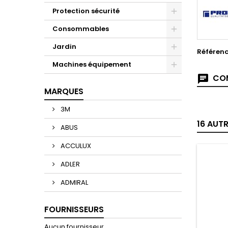
Protection sécurité
Consommables
Jardin
Référen
Machines équipement
COM
MARQUES
3M
16 AUT
ABUS
ACCULUX
ADLER
ADMIRAL
FOURNISSEURS
Aucun fournisseur