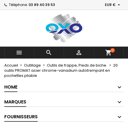

Téléphone:
03 89 40 39 53
EUR €
×
×
×
Ajouter à ma liste d'envies
Créer une liste d'envies
Connexion
Create new list
add_circle_outline
Vous devez être connecté pour ajouter des produits
Nom de la liste d'envies
à votre liste d'envies.
Annuler
Connexion
0



shopping_cart
Annuler
Créer une liste d'envies
Accueil
Outillage
Outils de frappe, Pieds de biche.
20
outils PROMAT acier chrome-vanadium autotrempant en
pochettes pliable
HOME
MARQUES
FOURNISSEURS