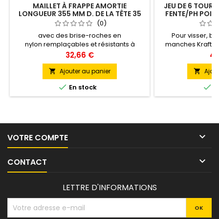
MAILLET À FRAPPE AMORTIE
JEU DE 6 TOURNE
LONGUEUR 355 MM D. DE LA TÊTE 35
FENTE/PH POI
MM HICKORY SANS REBOND
LAME/EMBOU
(0)
avec des brise-roches en
Pour visser, br
nylon remplaçables et résistants à
manches Kraftfo
l’usure · en frappant, la grenaille est
dotés de protec
Prix
Pri
32,66 €
48
projetée du côté de la frappe,
· lame à six pans 
permettant ainsi une frappe anti-rebond
frappe · épauleme
Ajouter au panier
Ajou


· effet de frappe jusqu’à 100 % plus
clé à molettes (


En stock
E
puissant qu’avec les marteaux à main
nicromatt, pointe
normaux · manche en hickory verni et
tournevis pour vi
manchon de manche en acier · Champs
des tailles 3,5 x 80
d’application : travaux de...
7

VOTRE COMPTE

CONTACT
LETTRE D'INFORMATIONS