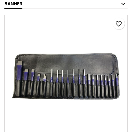
BANNER
favorite_border